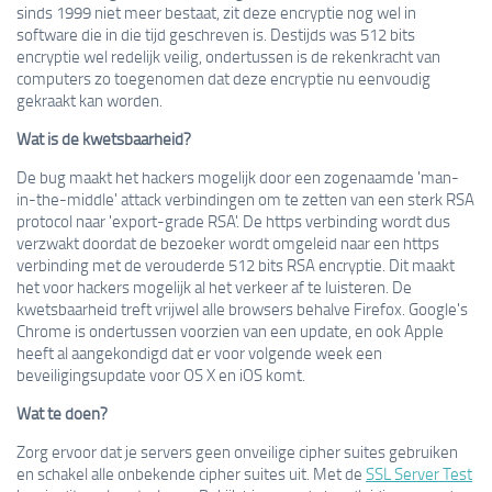
sinds 1999 niet meer bestaat, zit deze encryptie nog wel in
software die in die tijd geschreven is. Destijds was 512 bits
encryptie wel redelijk veilig, ondertussen is de rekenkracht van
computers zo toegenomen dat deze encryptie nu eenvoudig
gekraakt kan worden.
Wat is de kwetsbaarheid?
De bug maakt het hackers mogelijk door een zogenaamde 'man-
in-the-middle' attack verbindingen om te zetten van een sterk RSA
protocol naar 'export-grade RSA'. De https verbinding wordt dus
verzwakt doordat de bezoeker wordt omgeleid naar een https
verbinding met de verouderde 512 bits RSA encryptie. Dit maakt
het voor hackers mogelijk al het verkeer af te luisteren. De
kwetsbaarheid treft vrijwel alle browsers behalve Firefox. Google's
Chrome is ondertussen voorzien van een update, en ook Apple
heeft al aangekondigd dat er voor volgende week een
beveiligingsupdate voor OS X en iOS komt.
Wat te doen?
Zorg ervoor dat je servers geen onveilige cipher suites gebruiken
en schakel alle onbekende cipher suites uit. Met de
SSL Server Test