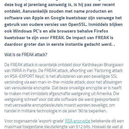
deze bug al jarenlang aanwezig is, is hij pas zeer recent
ontdekt. Aanvankelijk zouden met name producten en
software van Apple en Google kwetsbaar zijn vanwege het
gebruik van oudere versies van OpenSSL. Inmiddels blijken
ook Windows PC's en alle browsers behalve Firefox
kwetsbaar te zijn voor FREAK. De impact van FREAK is
daardoor groter dan in eerste instantie gedacht werd. .
Wat is de FREAK attack?
De FREAK attack is recentelijk ontdekt door Karthikeyan Bhargaven
van INRIA in Parijs. De FREAK attack, afkorting van 'Factoring attack
on RSA-EXPORT Keys', is het afluisteren van een beveiligde SSL
verbinding via een man-in-the-middle attack, door het afdwingen
van verouderde encryptie. Dat deze onveilige encryptie er is heeft
te maken met inmiddels afgeschafte wetgeving uit Amerika. Die
wetgeving schreef voor dat alle software die werd geëxporteerd
met verzwakte encryptiesleutels moest worden beveiligd, om
handel in militaire technologie in de jaren '90 te beperken.
Voor zogenaamde 'export-grade'
RSA encryptie
betekende dit een
maximaal toegestane sleutellengte van 512 bits. Hoewel de wet al